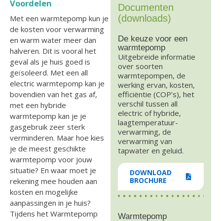
Voordelen
Documenten
(downloads)
Met een warmtepomp kun je
de kosten voor verwarming
De keuze voor een
en warm water meer dan
warmtepomp
halveren. Dit is vooral het
Uitgebreide informatie
geval als je huis goed is
over soorten
geïsoleerd. Met een all
warmtepompen, de
electric warmtepomp kan je
werking ervan, kosten,
bovendien van het gas af,
efficiëntie (COP’s), het
verschil tussen all
met een hybride
electric of hybride,
warmtepomp kan je je
laagtemperatuur­
gasgebruik zeer sterk
verwarming, de
verminderen. Maar hoe kies
verwarming van
je de meest geschikte
tapwater en geluid.
warmtepomp voor jouw
situatie? En waar moet je
DOWNLOAD
BROCHURE
rekening mee houden aan
kosten en mogelijke
aanpassingen in je huis?
Tijdens het Warmtepomp
Warmtepomp