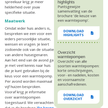
spreekuur krijg je meer
highlights
Puntsgewijze
helderheid over jouw
samenvatting van de
specifieke situatie.
brochure ‘de keuze van
een warmtepomp’.
Maatwerk
Omdat ieder huis anders is,
DOWNLOAD
bespreken we een voor een
HIGHLIGHTS
ieders persoonlijke situatie,
wensen en vragen. Je leert
zodoende ook van de situatie
Overzicht
van andere huiseigenaren.
warmtepompen
Aan het eind van de avond ga
Overzicht van alle
je met veel kennis naar huis
soorten warmtepompen:
korte omschrijvingen,
die je kunt gebruiken bij de
voor- en nadelen, kosten
keus voor een warmtepomp.
en voornaamste
Per avond worden maximaal
aanschafredenen.
vijf huizen besproken.
Vooraf krijg je informatie
DOWNLOAD
over warmtepompen
OVERZICHT
toegestuurd. We verwachten
dat je de brochure ‘
De keuze