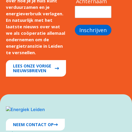
Achternaam
over hoe je je huis kunt
verduurzamen en je
energieverbruik verlagen.
En natuurlijk met het
laatste nieuws over wat
Inschrijven
we als coöperatie allemaal
ondernemen om de
energietransitie in Leiden
te versnellen.
LEES ONZE VORIGE
NIEUWSBRIEVEN
NEEM CONTACT OP