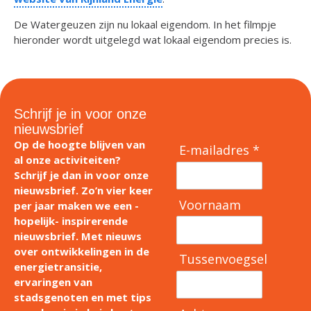
De Watergeuzen zijn nu lokaal eigendom. In het filmpje
hieronder wordt uitgelegd wat lokaal eigendom precies is.
Schrijf je in voor onze
nieuwsbrief
Op de hoogte blijven van
E-mailadres *
al onze activiteiten?
Schrijf je dan in voor onze
nieuwsbrief. Zo’n vier keer
Voornaam
per jaar maken we een -
hopelijk- inspirerende
nieuwsbrief. Met nieuws
over ontwikkelingen in de
Tussenvoegsel
energietransitie,
ervaringen van
stadsgenoten en met tips