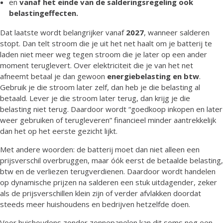
en
vanaf het einde van de salderingsregeling ook
belastingeffecten.
Dat laatste wordt belangrijker vanaf
2027
, wanneer salderen
stopt. Dan telt stroom die je uit het net haalt om je batterij te
laden niet meer weg tegen stroom die je later op een ander
moment teruglevert. Over elektriciteit die je van het net
afneemt betaal je dan gewoon
energiebelasting en btw
.
Gebruik je die stroom later zelf, dan heb je die belasting al
betaald. Lever je die stroom later terug, dan krijg je die
belasting niet terug. Daardoor wordt “goedkoop inkopen en later
weer gebruiken of terugleveren” financieel minder aantrekkelijk
dan het op het eerste gezicht lijkt.
Met andere woorden: de batterij moet dan niet alleen een
prijsverschil overbruggen, maar óók eerst de betaalde belasting,
btw en de verliezen terugverdienen. Daardoor wordt handelen
op dynamische prijzen na salderen een stuk uitdagender, zeker
als de prijsverschillen klein zijn of verder afvlakken doordat
steeds meer huishoudens en bedrijven hetzelfde doen.
Voor huishoudens zonder zonnepanelen kan dit soms nog een