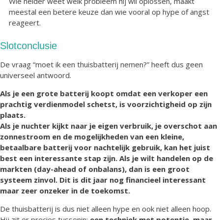
Wie helder weet welk probleem hij wil oplossen, maakt
meestal een betere keuze dan wie vooral op hype of angst
reageert.
Slotconclusie
De vraag “moet ik een thuisbatterij nemen?” heeft dus geen
universeel antwoord.
Als je een grote batterij koopt omdat een verkoper een
prachtig verdienmodel schetst, is voorzichtigheid op zijn
plaats.
Als je nuchter kijkt naar je eigen verbruik, je overschot aan
zonnestroom en de mogelijkheden van een kleine,
betaalbare batterij voor nachtelijk gebruik, kan het juist
best een interessante stap zijn. Als je wilt handelen op de
markten (day-ahead of onbalans), dan is een groot
systeem zinvol. Dit is dit jaar nog financieel interessant
maar zeer onzeker in de toekomst.
De thuisbatterij is dus niet alleen hype en ook niet alleen hoop.
Hij zit er precies tussenin:
een techniek met potentie, maar