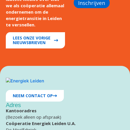
Inschrijven
we als coöperatie allemaal
ondernemen om de
energietransitie in Leiden
te versnellen.
LEES ONZE VORIGE
NIEUWSBRIEVEN
NEEM CONTACT OP
Adres
Kantooradres
(Bezoek alleen op afspraak)
Coöperatie Energiek Leiden U.A.
De Meelfabriek