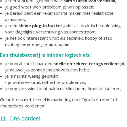
je eerst al hebt gekeken naar
slim sturen van verbruik
;
je goed weet welk probleem je wilt oplossen;
je bereid bent een rekensom te maken met realistische
aannames;
je een
kleine plug-in batterij
ziet als praktische oplossing
voor dagelijkse verschuiving van zonnestroom;
je het ook interessant vindt als techniek, hobby of stap
richting meer energie-autonomie.
Een thuisbatterij is minder logisch als:
je vooral zoekt naar een
snelle en zekere terugverdientijd
;
je nauwelijks zonnepanelenoverschot hebt;
je ’s nachts weinig gebruikt
• je winterverbruik het echte probleem is;
je nog veel winst kunt halen uit slim laden, timen of isoleren;
Gelooft dus niet te snel in marketing over “gratis stroom” of
“moeiteloos verdienen”.
11. Ons oordeel