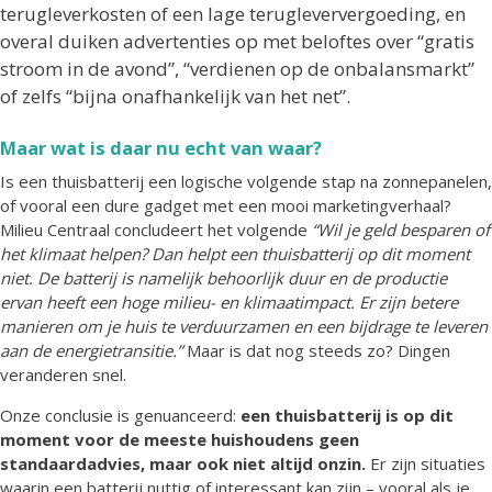
terugleverkosten of een lage terugleververgoeding, en
overal duiken advertenties op met beloftes over “gratis
stroom in de avond”, “verdienen op de onbalansmarkt”
of zelfs “bijna onafhankelijk van het net”.
Maar wat is daar nu echt van waar?
Is een thuisbatterij een logische volgende stap na zonnepanelen,
of vooral een dure gadget met een mooi marketingverhaal?
Milieu Centraal concludeert het volgende
“Wil je geld besparen of
het klimaat helpen? Dan helpt een thuisbatterij op dit moment
niet. De batterij is namelijk behoorlijk duur en de productie
ervan heeft een hoge milieu- en klimaatimpact. Er zijn betere
manieren om je huis te verduurzamen en een bijdrage te leveren
aan de energietransitie.”
Maar is dat nog steeds zo? Dingen
veranderen snel.
Onze conclusie is genuanceerd:
een thuisbatterij is op dit
moment voor de meeste huishoudens geen
standaardadvies, maar ook niet altijd onzin.
Er zijn situaties
waarin een batterij nuttig of interessant kan zijn – vooral als je