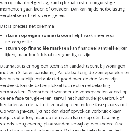
van op lokaal netgedrag, kan hij lokaal juist op ongunstige
momenten gaan laden of ontladen. Dan kan hij de netbelasting
verplaatsen of zelfs verergeren.
Dat is precies het dilemma:
sturen op eigen zonnestroom
helpt vaak meer voor
netcongestie;
sturen op financiële markten
kan financieel aantrekkelijker
lijken, maar hoeft lokaal niet gunstig te zijn.
Daarnaast is er nog een technisch aandachtspunt bij woningen
met een 3-fasen aansluiting. Als de batterij, de zonnepanelen en
het huishoudelijk verbruik niet goed over de drie fasen zijn
verdeeld, kan de batterij lokaal toch extra netbelasting
veroorzaken. Bijvoorbeeld wanneer de zonnepanelen vooral op
de ene fase terugleveren, terwijl het huishoudelijk verbruik of
het laden van de batterij vooral op een andere fase plaatsvindt.
Op woningniveau lijkt het dan alsof opwek en verbruik elkaar
netjes opheffen, maar op netniveau kan er op één fase nog
steeds teruglevering plaatsvinden terwijl op een andere fase
juist stroom wordt afgenomen. Dat kan de belasting van het