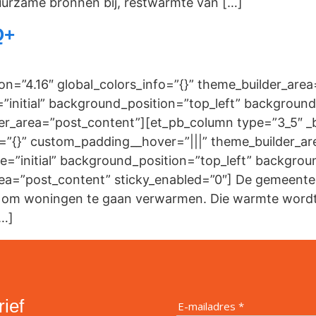
urzame bronnen bij, restwarmte van […]
Q+
sion=”4.16″ global_colors_info=”{}” theme_builder_ar
=”initial” background_position=”top_left” background
er_area=”post_content”][et_pb_column type=”3_5″ _bu
o=”{}” custom_padding__hover=”|||” theme_builder_a
ze=”initial” background_position=”top_left” backgr
area=”post_content” sticky_enabled=”0″] De gemeente
e om woningen te gaan verwarmen. Die warmte wordt 
[…]
rief
E-mailadres *