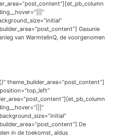
der_area=”post_content”][et_pb_column
ding__hover=”|||”
ckground_size=”initial”
builder_area=”post_content”] Gasunie
aanleg van WarmtelinQ, de voorgenomen
=”{}” theme_builder_area=”post_content”]
position=”top_left”
lder_area=”post_content”][et_pb_column
ding__hover=”|||”
background_size=”initial”
builder_area=”post_content”] De
len in de toekomst, aldus