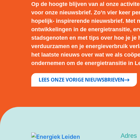
Op de hoogte blijven van al onze activitei
voor onze nieuwsbrief. Zo’n vier keer pe
hopelijk- inspirerende nieuwsbrief. Met 
ontwikkelingen in de energietransitie, e
stadsgenoten en met tips over hoe je je 
verduurzamen en je energieverbruik verl
het laatste nieuws over wat we als coöpe
ondernemen om de energietransitie in Le
LEES ONZE VORIGE NIEUWSBRIEVEN
Adres