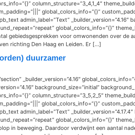
rs_info=”{}” column_structure=”3_4,1_4″ theme_buil
om_padding=”|||” global_colors_info=”{}” custom_pad
b_text admin_label=”Text” _builder_version=”4.16″ ba
und_repeat=”repeat” global_colors_info=”{}” theme_
aantal gebiedsgesprekken voor omwonenden over de 
en richting Den Haag en Leiden. Er […]
orden) duurzamer
”section” _builder_version=”4.16″ global_colors_info
ersion=”4.16″ background_size=”initial” background_
rs_info=”{}” column_structure=”3_5,2_5″ theme_bui
om_padding=”|||” global_colors_info=”{}” custom_pad
b_text admin_label=”Text” _builder_version=”4.17.4″ 
und_repeat=”repeat” global_colors_info=”{}” theme_
lop in beweging. Daardoor verdwijnt een aantal nade