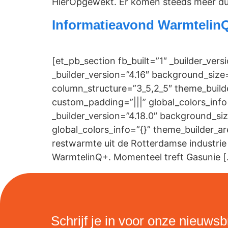
HierOpgewekt. Er komen steeds meer du
Informatieavond Warmtelin
[et_pb_section fb_built=”1″ _builder_ver
_builder_version=”4.16″ background_size
column_structure=”3_5,2_5″ theme_build
custom_padding=”|||” global_colors_inf
_builder_version=”4.18.0″ background_si
global_colors_info=”{}” theme_builder_
restwarmte uit de Rotterdamse industri
WarmtelinQ+. Momenteel treft Gasunie 
Schrijf je in voor onze nieuwsb