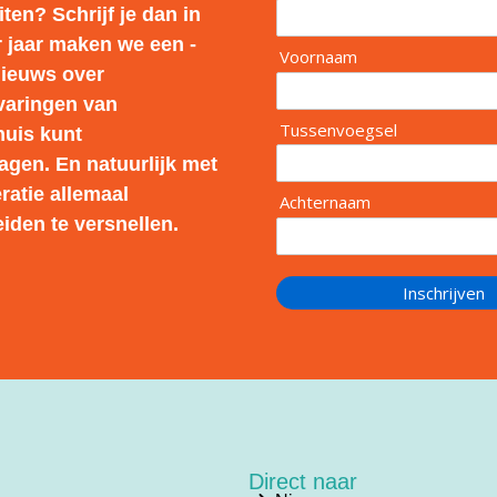
ten? Schrijf je dan in
r jaar maken we een -
Voornaam
nieuws over
rvaringen van
Tussenvoegsel
huis kunt
agen. En natuurlijk met
ratie allemaal
Achternaam
iden te versnellen.
Inschrijven
Direct naar