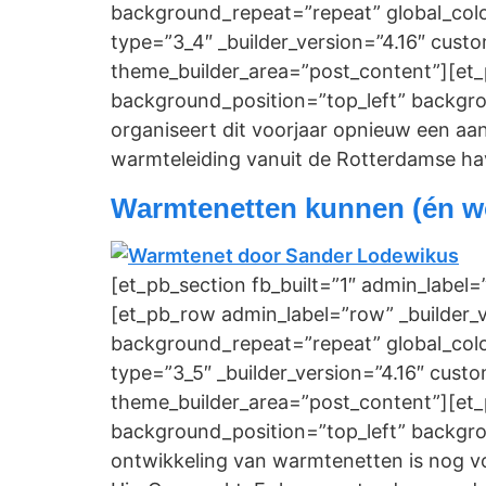
background_repeat=”repeat” global_colo
type=”3_4″ _builder_version=”4.16″ cust
theme_builder_area=”post_content”][et_p
background_position=”top_left” backgro
organiseert dit voorjaar opnieuw een 
warmteleiding vanuit de Rotterdamse hav
Warmtenetten kunnen (én w
[et_pb_section fb_built=”1″ admin_label=
[et_pb_row admin_label=”row” _builder_v
background_repeat=”repeat” global_colo
type=”3_5″ _builder_version=”4.16″ cust
theme_builder_area=”post_content”][et_p
background_position=”top_left” backgro
ontwikkeling van warmtenetten is nog vo