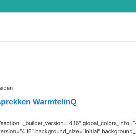
eiden
sprekken WarmtelinQ
”section” _builder_version=”4.16″ global_colors_info
ersion=”4.16″ background_size=”initial” background_