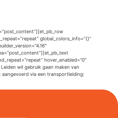
ea=”post_content”][et_pb_row
_repeat=”repeat” global_colors_info=”{}”
ilder_version=”4.16″
rea=”post_content”][et_pb_text
ound_repeat=”repeat” hover_enabled=”0″
 Leiden wil gebruik gaan maken van
aangevoerd via een transportleiding: