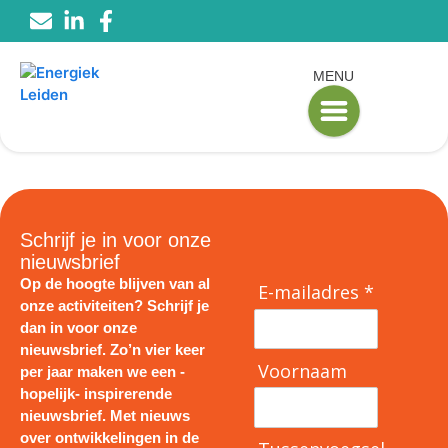
MENU
Schrijf je in voor onze
nieuwsbrief
Op de hoogte blijven van al
E-mailadres *
onze activiteiten? Schrijf je
dan in voor onze
nieuwsbrief. Zo’n vier keer
Voornaam
per jaar maken we een -
hopelijk- inspirerende
nieuwsbrief. Met nieuws
over ontwikkelingen in de