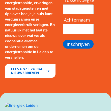
Tussenvoegsel
energietransitie, ervaringen
van stadsgenoten en met
tips over hoe je je huis kunt
Achternaam
verduurzamen en je
energieverbruik verlagen. En
natuurlijk met het laatste
nieuws over wat we als
coöperatie allemaal
Inschrijven
ondernemen om de
energietransitie in Leiden te
versnellen.
LEES ONZE VORIGE
NIEUWSBRIEVEN