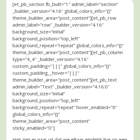
[et_pb_section fb_built=”1″ admin_label=”section”
_builder_version=”4.16″ global_colors_info=”{}”
theme_builder_area=”post_content”][et_pb_row
admin_label=”row” _builder_version=”4.16″
background_size=”initial”
background_position=”top_left”
background_repeat=”repeat” global_colors_info=”{}”
theme_builder_area=”post_content”][et_pb_column
type=”4_4″ _builder_version=”4.16″
custom_padding=”|||” global_colors_info=”{}”
custom_padding__hover=”|||”
theme_builder_area=”post_content”][et_pb_text
admin_label=”Text” _builder_version=”4.16.0″
background_size=”initial”
background_position=”top_left”
background_repeat=”repeat” hover_enabled=”0″
global_colors_info=”{}”
theme_builder_area=”post_content”
sticky_enabled=”0″]
Het ziet er naar uit dat we elkaar eindelijk live op een