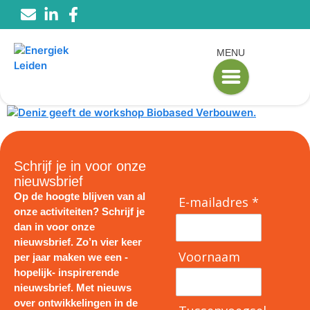
MENU
Schrijf je in voor onze
nieuwsbrief
Op de hoogte blijven van al
E-mailadres *
onze activiteiten? Schrijf je
dan in voor onze
nieuwsbrief. Zo’n vier keer
Voornaam
per jaar maken we een -
hopelijk- inspirerende
nieuwsbrief. Met nieuws
over ontwikkelingen in de