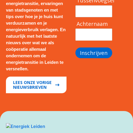
Tussenvoegsel
energietransitie, ervaringen
van stadsgenoten en met
tips over hoe je je huis kunt
Achternaam
verduurzamen en je
energieverbruik verlagen. En
natuurlijk met het laatste
nieuws over wat we als
coöperatie allemaal
Inschrijven
ondernemen om de
energietransitie in Leiden te
versnellen.
LEES ONZE VORIGE
NIEUWSBRIEVEN