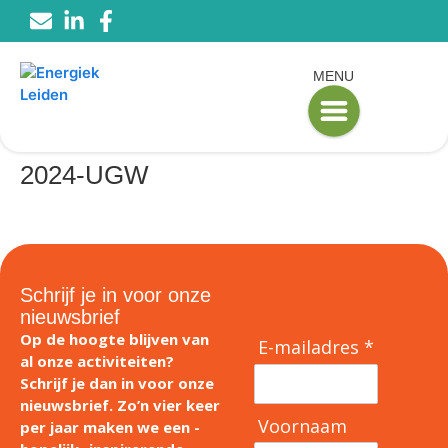
MENU
2024-UGW
Schrijf je in voor onze
nieuwsbrief
Op de hoogte blijven van
E-mailadres *
al onze activiteiten?
Schrijf je dan in voor onze
nieuwsbrief. Zo’n vier keer
Voornaam
per jaar maken we een -