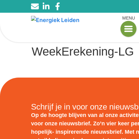
MENU
WeekErekening-LG
Schrijf je in voor onze nieuwsb
Op de hoogte blijven van al onze activitei
voor onze nieuwsbrief. Zo’n vier keer pe
hopelijk- inspirerende nieuwsbrief. Met 