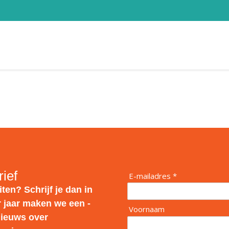
rief
E-mailadres *
ten? Schrijf je dan in
r jaar maken we een -
Voornaam
nieuws over