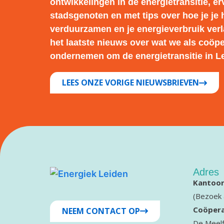
ontwikkelingen in de energietransitie, e
stadsgenoten en met tips over hoe je je 
verduurzamen en je energieverbruik verl
het laatste nieuws over wat we als coöpe
ondernemen om de energietransitie in Le
LEES ONZE VORIGE NIEUWSBRIEVEN
Adres
Kantoor
(Bezoek 
Coöpera
NEEM CONTACT OP
De Meelf