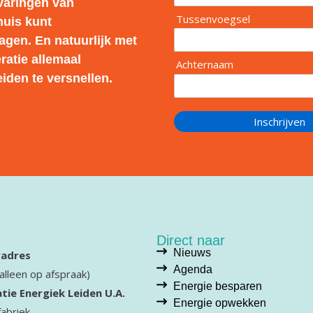
rvaringen van
Tussenvoegsel
huis kunt
agen. En natuurlijk met
ratie allemaal
Achternaam
iden te versnellen.
Inschrijven
Direct naar
Nieuws
adres
Agenda
alleen op afspraak)
Energie besparen
tie Energiek Leiden U.A.
Energie opwekken
abriek