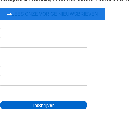
LEES ONZE VORIGE NIEUWSBRIEVEN
E-mailadres *
Voornaam
Tussenvoegsel
Achternaam
Inschrijven